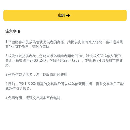
繼續
注意事項
1 平台將審核您成為信號提供者的資格。請提供真實有效的信息；審核通常需
要1-3個工作日，請耐心等待。
2 成為信號提供者後，您將自動為跟隨者開倉/平倉。請完成KYC並存入/提取
資金（複製賬戶≥200 USD，跟隨賬戶≥50 USD），並管理頭寸以應對市場波
動。
3 作為信號提供者，您可以設置訂閱費用。
4 目前，僅STP200x類型的交易賬戶可以成為信號提供者。複製交易賬戶不能
成為信號提供者。
5 免責聲明：複製交易與本平台無關。