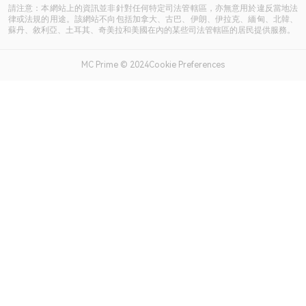
請注意：本網站上的資訊並非針對任何特定司法管轄區，亦無意用於違反當地法
律或法規的用途。該網站不向包括加拿大、古巴、伊朗、伊拉克、緬甸、北韓、
蘇丹、敘利亞、土耳其、奇美拉和美國在內的某些司法管轄區的居民提供服務。
MC Prime © 2024Cookie Preferences