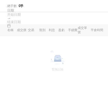
總手數
:
0
手
日期
成交單
名稱
成交價
交易
類別
利息
盈虧
手續費
平倉時間
號
暫無記錄