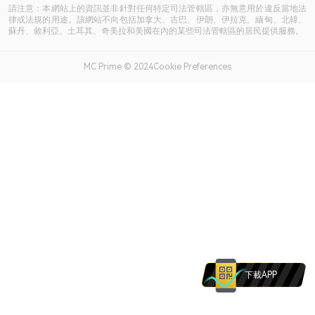
請注意：本網站上的資訊並非針對任何特定司法管轄區，亦無意用於違反當地法
律或法規的用途。該網站不向包括加拿大、古巴、伊朗、伊拉克、緬甸、北韓、
蘇丹、敘利亞、土耳其、奇美拉和美國在內的某些司法管轄區的居民提供服務。
MC Prime © 2024Cookie Preferences
下載APP