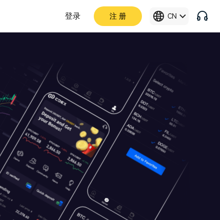
登录
注 册
CN