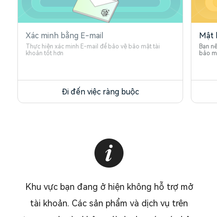
Xác minh bằng E-mail
Mật 
Thực hiện xác minh E-mail để bảo vệ bảo mật tài
Bạn nê
khoản tốt hơn
bảo mậ
Đi đến việc ràng buộc
Khu vực bạn đang ở hiện không hỗ trợ mở
tài khoản. Các sản phẩm và dịch vụ trên