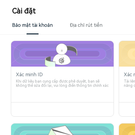
Cài đặt
Bảo mật tài khoản
Địa chỉ rút tiền
Xác minh ID
Xác 
Khi dữ liệu bạn cung cấp được phê duyệt, bạn sẽ
Tải lê
không thể sửa đổi lại, vui lòng điền thông tin chính xác
nâng c