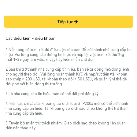
Tiếp tục
Các điều kiện - điều khoản
1 Nền tảng sẽ xem xét đủ điều kiện của bạn để trở thành nhà cung cấp tín
hiệu. Vui lòng cung cấp thông tin thực và hợp lệ; việc xem xét thường
mất 1-3 ngày làm việc, vì vậy hãy kiên nhẫn chờ đợi.
2 Sau khi trở thành nhà cung cấp tín hiệu, bạn sẽ tự động mở/đóng lệnh
cho người theo dõi. Vui lòng hoàn thành KYC và nạp/rút tiền (tài khoản
sao chép ≥ 200 USD, tài khoản theo dõi ≥ 50 USD), và quản lý vị thế để
đối phó với biến động thị trường.
3 Là nhà cung cấp tín hiệu, bạn có thể đặt phí đăng ký.
4 Hiện tại, chỉ các tài khoản giao dịch loại STP200x mới có thể trở thành
nhà cung cấp tín hiệu. Tài khoản giao dịch sao chép không thể trở thành
nhà cung cấp tín hiệu.
5 Tuyên bố miễn trừ trách nhiệm: Giao dịch sao chép không liên quan
đến nền tảng này.