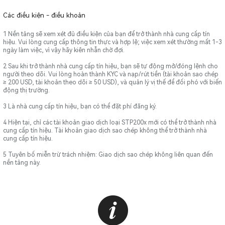
Các điều kiện - điều khoản
1 Nền tảng sẽ xem xét đủ điều kiện của bạn để trở thành nhà cung cấp tín
hiệu. Vui lòng cung cấp thông tin thực và hợp lệ; việc xem xét thường mất 1-3
ngày làm việc, vì vậy hãy kiên nhẫn chờ đợi.
2 Sau khi trở thành nhà cung cấp tín hiệu, bạn sẽ tự động mở/đóng lệnh cho
người theo dõi. Vui lòng hoàn thành KYC và nạp/rút tiền (tài khoản sao chép
≥ 200 USD, tài khoản theo dõi ≥ 50 USD), và quản lý vị thế để đối phó với biến
động thị trường.
3 Là nhà cung cấp tín hiệu, bạn có thể đặt phí đăng ký.
4 Hiện tại, chỉ các tài khoản giao dịch loại STP200x mới có thể trở thành nhà
cung cấp tín hiệu. Tài khoản giao dịch sao chép không thể trở thành nhà
cung cấp tín hiệu.
5 Tuyên bố miễn trừ trách nhiệm: Giao dịch sao chép không liên quan đến
nền tảng này.