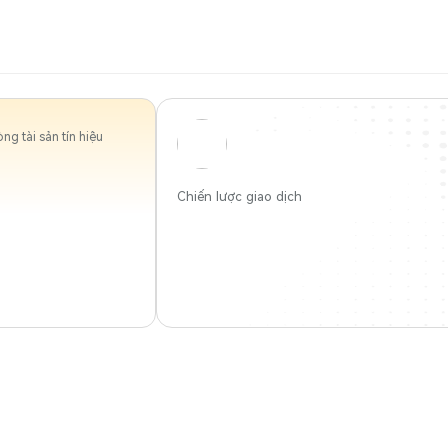
ròng tài sản tín hiệu
Chiến lược giao dịch