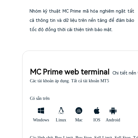
Nhóm kỹ thuật MC Prime mã hóa nghiêm ngặt tất
cả thông tin và dữ liệu trên nền tảng để đảm bảo
tốc độ đồng thời cải thiện tính bảo mật.
MC Prime web terminal
Chi tiết nền
Các tài khoản áp dụng. Tất cả tài khoản MT5
Có sẵn trên
Windows
Linux
Mac
IOS
Android
Các lệnh chờ: Buy Limit, Buy Stop, Sell Limit, Sell Stop, Ta