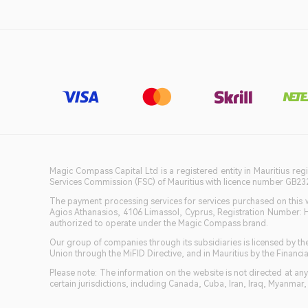
Magic Compass Capital Ltd is a registered entity in Mauritius reg
Services Commission (FSC) of Mauritius with licence number GB23201
The payment processing services for services purchased on this we
Agios Athanasios, 4106 Limassol, Cyprus, Registration Number: 
authorized to operate under the Magic Compass brand.
Our group of companies through its subsidiaries is licensed by
Union through the MiFID Directive, and in Mauritius by the Fina
Please note: The information on the website is not directed at any 
certain jurisdictions, including Canada, Cuba, Iran, Iraq, Myanmar