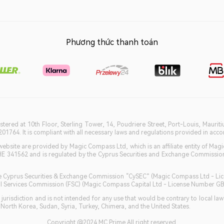
Phương thức thanh toán
istered at 10th Floor, Sterling Tower, 14, Poudriere Street, Port-Louis, Maurit
764. It is compliant with all necessary laws and regulations provided in accord
bsite are provided by Magic Compass Ltd, which is an affiliate entity of Magi
HE 341562 and is regulated by the Cyprus Securities and Exchange Commission 
 the Cyprus Securities & Exchange Commission “CySEC” (Magic Compass Ltd - L
ncial Services Commission (FSC) (Magic Compass Capital Ltd - License Number 
jurisdiction and is not intended for any use that would be contrary to local la
, North Korea, Sudan, Syria, Turkey, Chimera, and the United States.
Copyright @2024 MC Prime All right reserved.