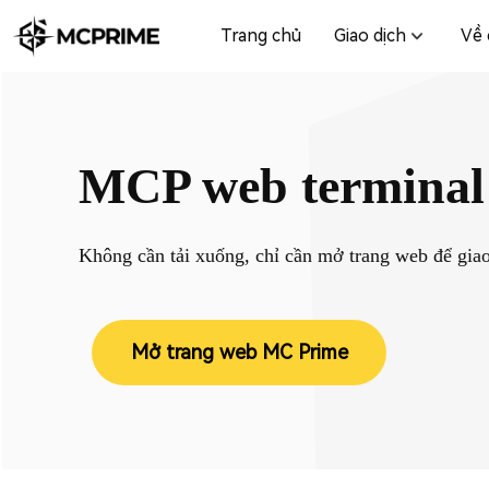
Trang chủ
Giao dịch
Về 
MCP web terminal
Không cần tải xuống, chỉ cần mở trang web để giao 
Mở trang web MC Prime