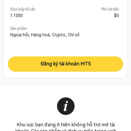
Đòn bẩy tối đa
Phí rút tiền
1:1000
$0
Sản phẩm
Ngoại hối, Hàng hoá, Crypto, Chỉ số
Đăng ký tài khoản MT5
Khu vực bạn đang ở hiện không hỗ trợ mở tài