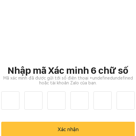
Nhập mã Xác minh 6 chữ số
Mã xác minh đã được gửi tới số điện thoại
+undefinedundefined
hoặc tài khoản Zalo của bạn.
Xác nhận