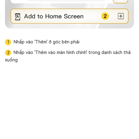
Nhấp vào 'Thêm' ở góc bên phải
1
Nhấp vào 'Thêm vào màn hình chính' trong danh sách thả
2
Tải xuống ứng
xuống
dụng
MC Prime Thông báo về việc tạm ngừng giao dịch HK50
MC Prime Điều chỉnh đòn bẩy đối với Dầu thô Mỹ và Dầu thô Anh
Thông báo của MC Prime về lịch nghỉ giao dịch của các sản phẩm
MC Prime Thông báo điều chỉnh thời gian giao dịch nhân dịp Lễ Juneteenth (Mỹ) & Tết Đoan Ngọ (Trung Quốc)
【MC Prime | Thông Báo Điều Chỉnh Đòn Bẩy Động】
Thông báo điều chỉnh thời gian giao dịch nhân dịp Lễ Phật Đản (HK) & Nghỉ lễ Ngân hàng Mùa Xuân (Anh)
Thông báo điều chỉnh thời gian giao dịch nhân dịp Lễ Quốc Tế Lao Động(1/5)
Thông báo điều chỉnh thời gian giao dịch nhân dịp Lễ Phục Sinh (Mỹ) & Tết Thanh Minh (Trung Quốc)
Thông báo chính thức: Điều chỉnh giờ giao dịch theo Giờ Mùa Hè (DST) tại Mỹ và Châu Âu năm 2026
Thông báo thời gian giao dịch Tết Nguyên Đán & ngày Tổng thống