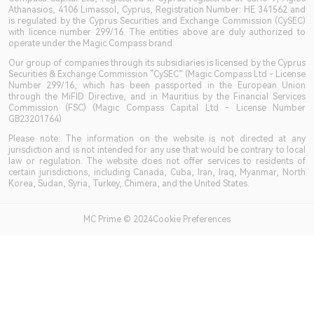
Athanasios, 4106 Limassol, Cyprus, Registration Number: HE 341562 and
is regulated by the Cyprus Securities and Exchange Commission (CySEC)
with licence number 299/16. The entities above are duly authorized to
operate under the Magic Compass brand.
Our group of companies through its subsidiaries is licensed by the Cyprus
Securities & Exchange Commission “CySEC” (Magic Compass Ltd - License
Number 299/16, which has been passported in the European Union
through the MiFID Directive, and in Mauritius by the Financial Services
Commission (FSC) (Magic Compass Capital Ltd - License Number
GB23201764)
Please note: The information on the website is not directed at any
jurisdiction and is not intended for any use that would be contrary to local
law or regulation. The website does not offer services to residents of
certain jurisdictions, including Canada, Cuba, Iran, Iraq, Myanmar, North
Korea, Sudan, Syria, Turkey, Chimera, and the United States.
MC Prime © 2024Cookie Preferences