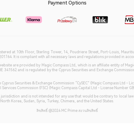
Payment Options
istered at 10th Floor, Sterling Tower, 14, Poudriere Street, Port-Louis, Maurit
764. It is compliant with all necessary laws and regulations provided in accord
bsite are provided by Magic Compass Ltd, which is an affiliate entity of Magi
HE 341562 and is regulated by the Cyprus Securities and Exchange Commission 
 the Cyprus Securities & Exchange Commission “CySEC” (Magic Compass Ltd - L
ncial Services Commission (FSC) (Magic Compass Capital Ltd - License Number 
jurisdiction and is not intended for any use that would be contrary to local la
, North Korea, Sudan, Syria, Turkey, Chimera, and the United States.
ลิขสิทธิ์ @2024 MC Prime สงวนลิขสิทธิ์