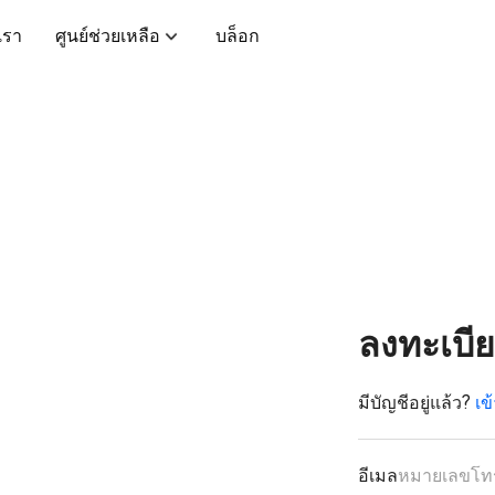
บเรา
ศูนย์ช่วยเหลือ
บล็อก
ลงทะเบี
มีบัญชีอยู่แล้ว?
เข
อีเมล
หมายเลขโทร