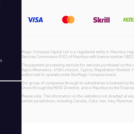
Magic Compass Capital Ltd is a registered entity in Mauritius reg
Services Commission (FSC) of Mauritius with licence number GB23201
The payment processing services for services purchased on this we
Agios Athanasios, 4106 Limassol, Cyprus, Registration Number: 
authorized to operate under the Magic Compass brand.
Our group of companies through its subsidiaries is licensed by
Union through the MiFID Directive, and in Mauritius by the Fina
Please note: The information on the website is not directed at any 
certain jurisdictions, including Canada, Cuba, Iran, Iraq, Myanmar