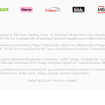
istered at 10th Floor, Sterling Tower, 14, Poudriere Street, Port-Louis, Maurit
764. It is compliant with all necessary laws and regulations provided in accord
bsite are provided by Magic Compass Ltd, which is an affiliate entity of Magi
HE 341562 and is regulated by the Cyprus Securities and Exchange Commission 
 the Cyprus Securities & Exchange Commission “CySEC” (Magic Compass Ltd - L
ncial Services Commission (FSC) (Magic Compass Capital Ltd - License Number 
jurisdiction and is not intended for any use that would be contrary to local la
, North Korea, Sudan, Syria, Turkey, Chimera, and the United States.
ลิขสิทธิ์ @2024 MC Prime สงวนลิขสิทธิ์