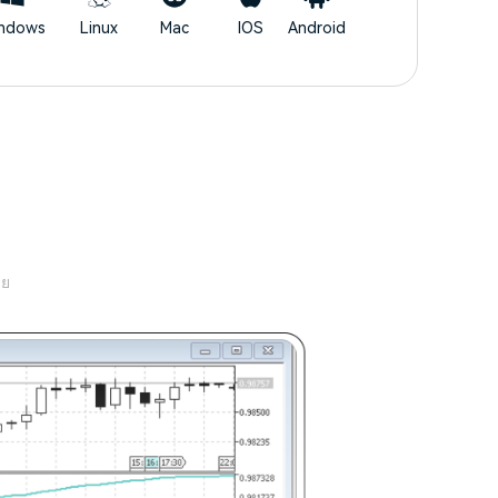
ndows
Linux
Mac
IOS
Android
าย