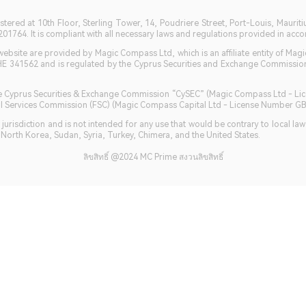
istered at 10th Floor, Sterling Tower, 14, Poudriere Street, Port-Louis, Maurit
764. It is compliant with all necessary laws and regulations provided in accord
bsite are provided by Magic Compass Ltd, which is an affiliate entity of Magi
HE 341562 and is regulated by the Cyprus Securities and Exchange Commission 
 the Cyprus Securities & Exchange Commission “CySEC” (Magic Compass Ltd - L
ncial Services Commission (FSC) (Magic Compass Capital Ltd - License Number 
jurisdiction and is not intended for any use that would be contrary to local la
, North Korea, Sudan, Syria, Turkey, Chimera, and the United States.
ลิขสิทธิ์ @2024 MC Prime สงวนลิขสิทธิ์