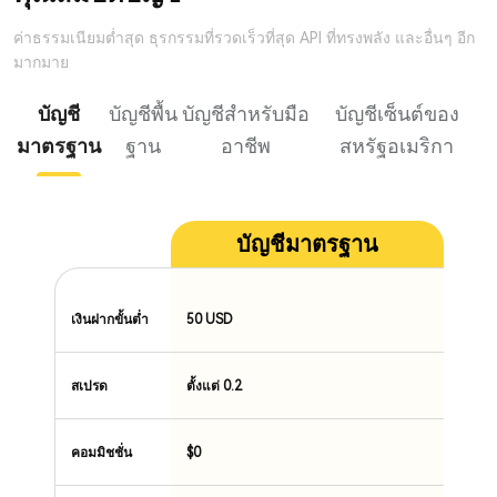
ค่าธรรมเนียมต่ำสุด ธุรกรรมที่รวดเร็วที่สุด API ที่ทรงพลัง และอื่นๆ อีก
มากมาย
บัญชี
บัญชีพื้น
บัญชีสำหรับมือ
บัญชีเซ็นต์ของ
มาตรฐาน
ฐาน
อาชีพ
สหรัฐอเมริกา
บัญชีมาตรฐาน
50 USD
เงินฝากขั้นต่ำ
สเปรด
ตั้งแต่ 0.2
$0
คอมมิชชั่น