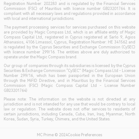
Registration Number: 202283 and is regulated by the Financial Services
Commission (FSC) of Mauritius with licence number GB23201764. It is
compliant with all necessary laws and regulations provided in accordance
with local and international jurisdictions.
The payment processing services for services purchased on this website
are provided by Magic Compass Ltd, which is an affiliate entity of Magic
Compass Capital Ltd, registered in Cyprus registered at Sarlo 9, Agios
Athanasios, 4106 Limassol, Cyprus, Registration Number: HE 341562 and
is regulated by the Cyprus Securities and Exchange Commission (CySEC)
with licence number 299/16. The entities above are duly authorized to
operate under the Magic Compass brand.
Our group of companies through its subsidiaries is licensed by the Cyprus
Securities & Exchange Commission “CySEC” (Magic Compass Ltd - License
Number 299/16, which has been passported in the European Union
through the MiFID Directive, and in Mauritius by the Financial Services
Commission (FSC) (Magic Compass Capital Ltd - License Number
GB23201764)
Please note: The information on the website is not directed at any
jurisdiction and is not intended for any use that would be contrary to local
law or regulation. The website does not offer services to residents of
certain jurisdictions, including Canada, Cuba, Iran, Iraq, Myanmar, North
Korea, Sudan, Syria, Turkey, Chimera, and the United States.
MC Prime © 2024Cookie Preferences