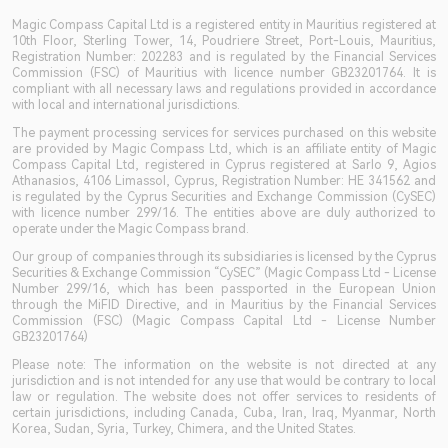
Magic Compass Capital Ltd is a registered entity in Mauritius registered at
10th Floor, Sterling Tower, 14, Poudriere Street, Port-Louis, Mauritius,
Registration Number: 202283 and is regulated by the Financial Services
Commission (FSC) of Mauritius with licence number GB23201764. It is
compliant with all necessary laws and regulations provided in accordance
with local and international jurisdictions.
The payment processing services for services purchased on this website
are provided by Magic Compass Ltd, which is an affiliate entity of Magic
Compass Capital Ltd, registered in Cyprus registered at Sarlo 9, Agios
Athanasios, 4106 Limassol, Cyprus, Registration Number: HE 341562 and
is regulated by the Cyprus Securities and Exchange Commission (CySEC)
with licence number 299/16. The entities above are duly authorized to
operate under the Magic Compass brand.
Our group of companies through its subsidiaries is licensed by the Cyprus
Securities & Exchange Commission “CySEC” (Magic Compass Ltd - License
Number 299/16, which has been passported in the European Union
through the MiFID Directive, and in Mauritius by the Financial Services
Commission (FSC) (Magic Compass Capital Ltd - License Number
GB23201764)
Please note: The information on the website is not directed at any
jurisdiction and is not intended for any use that would be contrary to local
law or regulation. The website does not offer services to residents of
certain jurisdictions, including Canada, Cuba, Iran, Iraq, Myanmar, North
Korea, Sudan, Syria, Turkey, Chimera, and the United States.