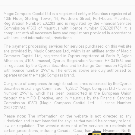
Magic Compass Capital Ltd is a registered entity in Mauritius registered at
10th Floor, Sterling Tower, 14, Poudriere Street, Port-Louis, Mauritius,
Registration Number: 202283 and is regulated by the Financial Services
Commission (FSC) of Mauritius with licence number GB23201764. It is
compliant with all necessary laws and regulations provided in accordance
with local and international jurisdictions.
The payment processing services for services purchased on this website
are provided by Magic Compass Ltd, which is an affiliate entity of Magic
Compass Capital Ltd, registered in Cyprus registered at Sarlo 9, Agios
Athanasios, 4106 Limassol, Cyprus, Registration Number: HE 341562 and
is regulated by the Cyprus Securities and Exchange Commission (CySEC)
with licence number 299/16. The entities above are duly authorized to
operate under the Magic Compass brand.
Our group of companies through its subsidiaries is licensed by the Cyprus
Securities & Exchange Commission “CySEC” (Magic Compass Ltd - License
Number 299/16, which has been passported in the European Union
through the MiFID Directive, and in Mauritius by the Financial Services
Commission (FSC) (Magic Compass Capital Ltd - License Number
GB23201764)
Please note: The information on the website is not directed at any
jurisdiction and is not intended for any use that would be contrary to local
law or regulation. The website does not offer services to residents of
certain jurisdictions, including Canada, Cuba, Iran, Iraq, Myanmar, North