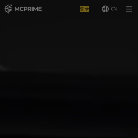
登 录
CN