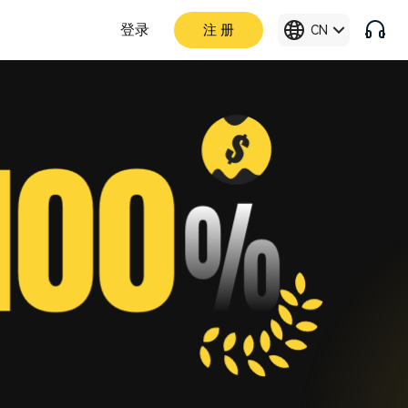
登录
注 册
CN