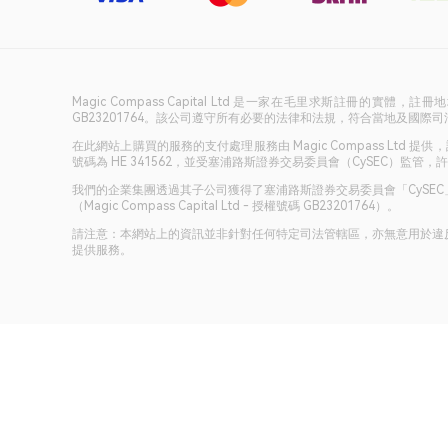
Magic Compass Capital Ltd 是一家在毛里求斯註冊的實體，註
GB23201764。該公司遵守所有必要的法律和法規，符合當地及國際
在此網站上購買的服務的支付處理服務由 Magic Compass Ltd 提供，該公司
號碼為 HE 341562，並受塞浦路斯證券交易委員會（CySEC）監管，許可
我們的企業集團透過其子公司獲得了塞浦路斯證券交易委員會「CySEC」（Ma
（Magic Compass Capital Ltd - 授權號碼 GB23201764）。
請注意：本網站上的資訊並非針對任何特定司法管轄區，亦無意用於違
提供服務。