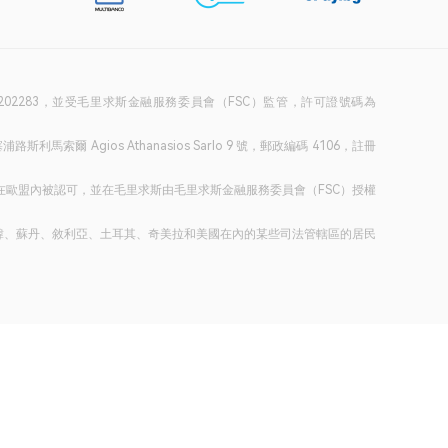
 樓，註冊號碼：202283，並受毛里求斯金融服務委員會（FSC）監管，許可證號碼為
利馬索爾 Agios Athanasios Sarlo 9 號，郵政編碼 4106，註冊
ID 指令在歐盟內被認可，並在毛里求斯由毛里求斯金融服務委員會（FSC）授權
韓、蘇丹、敘利亞、土耳其、奇美拉和美國在內的某些司法管轄區的居民