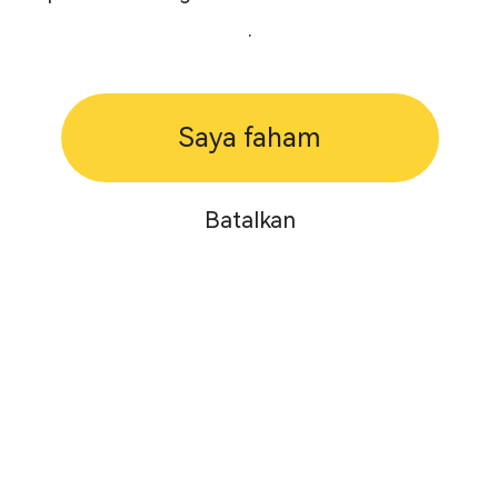
.
Saya faham
Batalkan