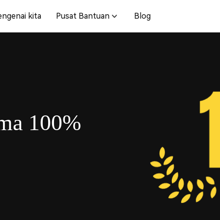
ngenai kita
Pusat Bantuan
Blog
ama 100%