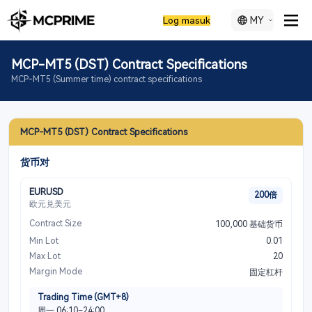
MY
Log masuk
MCP-MT5 (DST) Contract Specifications
MCP-MT5 (Summer time) contract specifications
MCP-MT5 (DST) Contract Specifications
货币对
EURUSD
200倍
欧元兑美元
Contract Size
100,000 基础货币
Min Lot
0.01
Max Lot
20
Margin Mode
固定杠杆
Trading Time (GMT+8)
周一 06:10–24:00