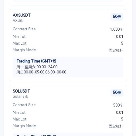
AXSUSDT
50倍
AXS币
Contract Size
1,000个
Min Lot
0.01
Max Lot
5
Margin Mode
固定杠杆
Trading Time (GMT+8)
周一 至周六 00:00–24:00
周日00:00-05:00 06:00–00:00
SOLUSDT
50倍
Solana币
Contract Size
500个
Min Lot
0.01
Max Lot
5
Margin Mode
固定杠杆