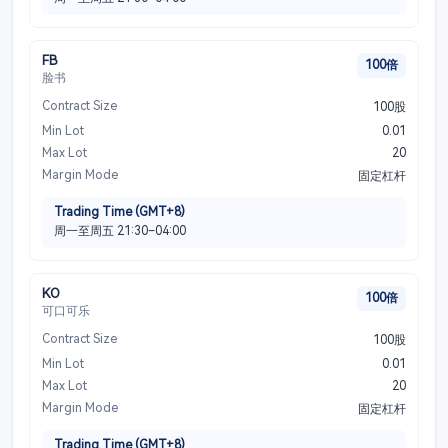
FB
100倍
脸书
Contract Size
100股
Min Lot
0.01
Max Lot
20
Margin Mode
固定杠杆
Trading Time (GMT+8)
周一至周五 21:30–04:00
KO
100倍
可口可乐
Contract Size
100股
Min Lot
0.01
Max Lot
20
Margin Mode
固定杠杆
Trading Time (GMT+8)