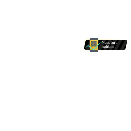
Muat turun
aplikasi
Produk dan perkhidmatan di laman web ini tidak
dimaksudkan untuk individu dalam . Tiada apa -
apa di laman web ini yang dimaksudkan untuk
ditafsirkan sebagai permintaan bagi mana -mana
individu dalam .