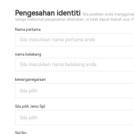
Pengesahan identiti
Sila pastikan anda mengguna
sahaja maklumat pengesahan diluluskan, ia tidak dapat diubah suai. 
Nama pertama
nama belakang
kewarganegaraan
Sila pilih
Sila pilih Jenis Sijil
Sila pilih
Sijil No.