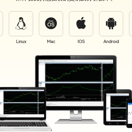
Linux
Mac
IOS
Android