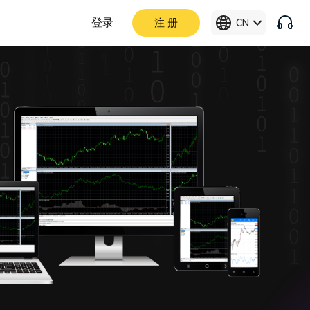
登录
注 册
CN