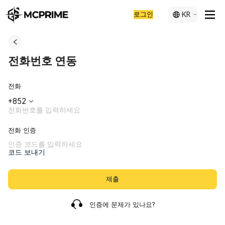
로그인
KR
전화번호 연동
전화
+
852
전화 인증
코드 보내기
제출
인증에 문제가 있나요?