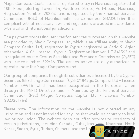
Magic Compass Capital Ltd is a registered entity in Mauritius registered at
10th Floor, Sterling Tower, 14, Poudriere Street, Port-Louis, Mauritius,
Registration Number: 202283 and is regulated by the Financial Services
Commission (FSC) of Mauritius with licence number GB23201764. It is
compliant with all necessary laws and regulations provided in accordance
with local and international jurisdictions.
The payment processing services for services purchased on this website
are provided by Magic Compass Ltd, which is an affiliate entity of Magic
Compass Capital Ltd, registered in Cyprus registered at Sarlo 9, Agios
Athanasios, 4106 Limassol, Cyprus, Registration Number: HE 341562 and
is regulated by the Cyprus Securities and Exchange Commission (CySEC)
with licence number 299/16. The entities above are duly authorized to
operate under the Magic Compass brand.
Our group of companies through its subsidiaries is licensed by the Cyprus
Securities & Exchange Commission “CySEC” (Magic Compass Ltd - License
Number 299/16, which has been passported in the European Union
through the MiFID Directive, and in Mauritius by the Financial Services
Commission (FSC) (Magic Compass Capital Ltd - License Number
GB23201764)
Please note: The information on the website is not directed at any
jurisdiction and is not intended for any use that would be contrary to local
law or regulation. The website does not offer services to residents of
certain jurisdictions, including Canada, Cuba, Iran, Iraq, Myanmar, North
Korea, Sudan, Syria, Turkey, Chimera, and the United States.
앱 다운로드