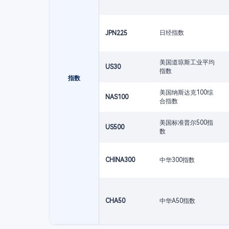
日经指数
JPN225
美国道琼斯工业平均
US30
指数
指数
美国纳斯达克100综
NAS100
合指数
美国标准普尔500指
US500
数
CHINA300
中华300指数
CHA50
中华A50指数