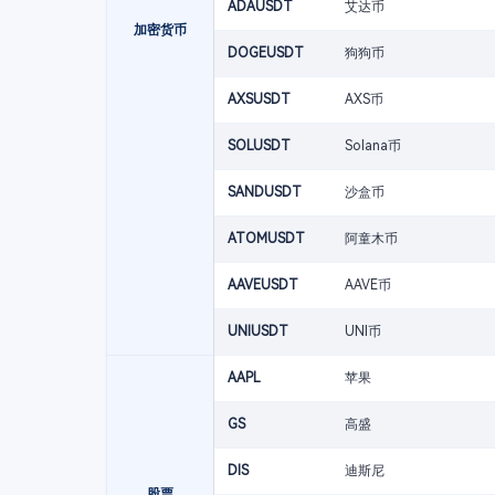
ADAUSDT
艾达币
加密货币
DOGEUSDT
狗狗币
AXSUSDT
AXS币
SOLUSDT
Solana币
SANDUSDT
沙盒币
ATOMUSDT
阿童木币
AAVEUSDT
AAVE币
UNIUSDT
UNI币
AAPL
苹果
GS
高盛
DIS
迪斯尼
股票