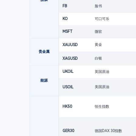
FB
脸书
KO
可口可乐
MSFT
微软
黄金
XAUUSD
贵金属
白银
XAGUSD
UKOIL
英国原油
能源
美国原油
USOIL
HK50
恒生指数
GER30
德国DAX 30指数