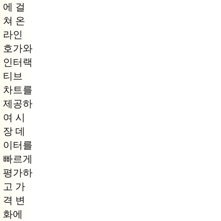
에 걸
쳐 온
라인
호가와
인터랙
티브
차트를
제공하
여 시
장 데
이터를
빠르게
평가하
고 가
격 변
화에