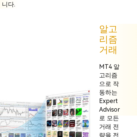
니다.
알고
리즘
거래
MT4 알
고리즘
으로 작
동하는
Expert
Advisor
로 모든
거래 전
략을 전