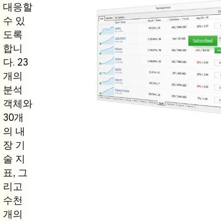
대응할
수 있
도록
합니
다. 23
개의
분석
객체와
30개
의 내
장 기
술 지
표, 그
리고
수천
개의