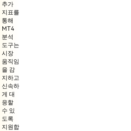
추가
지표를
통해
MT4
분석
도구는
시장
움직임
을 감
지하고
신속하
게 대
응할
수 있
도록
지원합