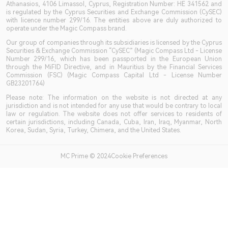
Athanasios, 4106 Limassol, Cyprus, Registration Number: HE 341562 and
is regulated by the Cyprus Securities and Exchange Commission (CySEC)
with licence number 299/16. The entities above are duly authorized to
operate under the Magic Compass brand.
Our group of companies through its subsidiaries is licensed by the Cyprus
Securities & Exchange Commission “CySEC” (Magic Compass Ltd - License
Number 299/16, which has been passported in the European Union
through the MiFID Directive, and in Mauritius by the Financial Services
Commission (FSC) (Magic Compass Capital Ltd - License Number
GB23201764)
Please note: The information on the website is not directed at any
jurisdiction and is not intended for any use that would be contrary to local
law or regulation. The website does not offer services to residents of
certain jurisdictions, including Canada, Cuba, Iran, Iraq, Myanmar, North
Korea, Sudan, Syria, Turkey, Chimera, and the United States.
MC Prime © 2024Cookie Preferences