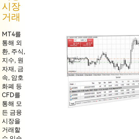
시장
거래
MT4를
통해 외
환, 주식,
지수, 원
자재, 금
속, 암호
화폐 등
CFD를
통해 모
든 금융
시장을
거래할
수 있습