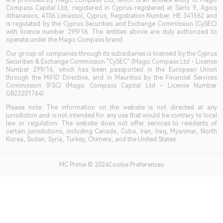
Compass Capital Ltd, registered in Cyprus registered at Sarlo 9, Agios
Athanasios, 4106 Limassol, Cyprus, Registration Number: HE 341562 and
is regulated by the Cyprus Securities and Exchange Commission (CySEC)
with licence number 299/16. The entities above are duly authorized to
operate under the Magic Compass brand.
Our group of companies through its subsidiaries is licensed by the Cyprus
Securities & Exchange Commission “CySEC” (Magic Compass Ltd - License
Number 299/16, which has been passported in the European Union
through the MiFID Directive, and in Mauritius by the Financial Services
Commission (FSC) (Magic Compass Capital Ltd - License Number
GB23201764)
Please note: The information on the website is not directed at any
jurisdiction and is not intended for any use that would be contrary to local
law or regulation. The website does not offer services to residents of
certain jurisdictions, including Canada, Cuba, Iran, Iraq, Myanmar, North
Korea, Sudan, Syria, Turkey, Chimera, and the United States.
MC Prime © 2024Cookie Preferences