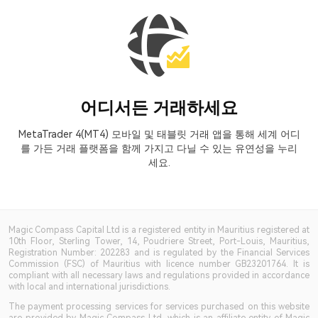
어디서든 거래하세요
MetaTrader 4(MT4) 모바일 및 태블릿 거래 앱을 통해 세계 어디
를 가든 거래 플랫폼을 함께 가지고 다닐 수 있는 유연성을 누리
세요.
Magic Compass Capital Ltd is a registered entity in Mauritius registered at
10th Floor, Sterling Tower, 14, Poudriere Street, Port-Louis, Mauritius,
Registration Number: 202283 and is regulated by the Financial Services
Commission (FSC) of Mauritius with licence number GB23201764. It is
compliant with all necessary laws and regulations provided in accordance
with local and international jurisdictions.
The payment processing services for services purchased on this website
are provided by Magic Compass Ltd, which is an affiliate entity of Magic