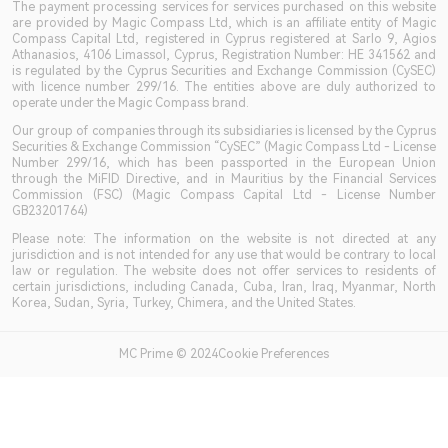
The payment processing services for services purchased on this website
are provided by Magic Compass Ltd, which is an affiliate entity of Magic
Compass Capital Ltd, registered in Cyprus registered at Sarlo 9, Agios
Athanasios, 4106 Limassol, Cyprus, Registration Number: HE 341562 and
is regulated by the Cyprus Securities and Exchange Commission (CySEC)
with licence number 299/16. The entities above are duly authorized to
operate under the Magic Compass brand.
Our group of companies through its subsidiaries is licensed by the Cyprus
Securities & Exchange Commission “CySEC” (Magic Compass Ltd - License
Number 299/16, which has been passported in the European Union
through the MiFID Directive, and in Mauritius by the Financial Services
Commission (FSC) (Magic Compass Capital Ltd - License Number
GB23201764)
Please note: The information on the website is not directed at any
jurisdiction and is not intended for any use that would be contrary to local
law or regulation. The website does not offer services to residents of
certain jurisdictions, including Canada, Cuba, Iran, Iraq, Myanmar, North
Korea, Sudan, Syria, Turkey, Chimera, and the United States.
MC Prime © 2024Cookie Preferences