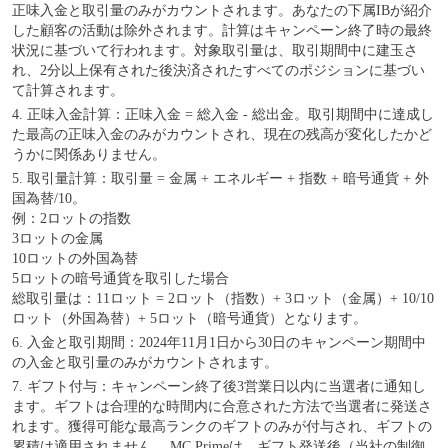
正味入金と取引量のみがカウントされます。あなたの下属IBが紹介
した顧客の活動は除外されます。計算はキャンペーン終了時の最終
状況に基づいて行われます。対象取引量は、取引期間中に建玉さ
れ、2分以上保有された後決済されたすべてのポジションに基づい
て計算されます。
4. 正味入金計算：正味入金 = 総入金 - 総出金。取引期間中に達成し
た最高の正味入金のみがカウントされ、現在の残高が変化したかど
うかに関係ありません。
5. 取引量計算：取引量 = 金属 + エネルギー + 指数 + 暗号通貨 + 外
国為替/10。
例：2ロットの指数
3ロットの金属
10ロットの外国為替
5ロットの暗号通貨を取引した場合
総取引量は：11ロット = 2ロット（指数）+ 3ロット（金属）+ 10/10
ロット（外国為替）+ 5ロット（暗号通貨）となります。
6. 入金と取引期間：2024年11月1日から30日のキャンペーン期間中
の入金と取引量のみがカウントされます。
7. ギフト付与：キャンペーン終了後3営業日以内に当選者に通知し
ます。ギフトは合理的な時間内に合意された方法で当選者に発送さ
れます。獲得可能な最高ランクのギフトのみが付与され、ギフトの
累積は適用されません。 MC Primeは、ギフト発送後（当社の制御