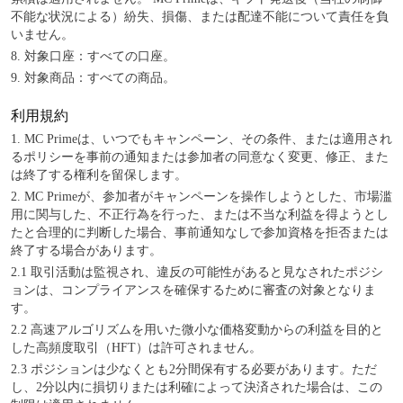
不能な状況による）紛失、損傷、または配達不能について責任を負
いません。
8. 対象口座：すべての口座。
9. 対象商品：すべての商品。
利用規約
1. MC Primeは、いつでもキャンペーン、その条件、または適用され
るポリシーを事前の通知または参加者の同意なく変更、修正、また
は終了する権利を留保します。
2. MC Primeが、参加者がキャンペーンを操作しようとした、市場滥
用に関与した、不正行為を行った、または不当な利益を得ようとし
たと合理的に判断した場合、事前通知なしで参加資格を拒否または
終了する場合があります。
2.1
取引活動は監視され、違反の可能性があると見なされたポジシ
ョンは、コンプライアンスを確保するために審査の対象となりま
す。
2.2
高速アルゴリズムを用いた微小な価格変動からの利益を目的と
した高頻度取引（HFT）は許可されません。
2.3
ポジションは少なくとも2分間保有する必要があります。ただ
し、2分以内に損切りまたは利確によって決済された場合は、この