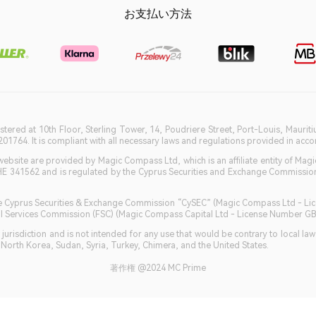
お支払い方法
istered at 10th Floor, Sterling Tower, 14, Poudriere Street, Port-Louis, Maurit
764. It is compliant with all necessary laws and regulations provided in accord
bsite are provided by Magic Compass Ltd, which is an affiliate entity of Magi
HE 341562 and is regulated by the Cyprus Securities and Exchange Commission 
 the Cyprus Securities & Exchange Commission “CySEC” (Magic Compass Ltd - L
ncial Services Commission (FSC) (Magic Compass Capital Ltd - License Number 
jurisdiction and is not intended for any use that would be contrary to local la
, North Korea, Sudan, Syria, Turkey, Chimera, and the United States.
著作権 @2024 MC Prime