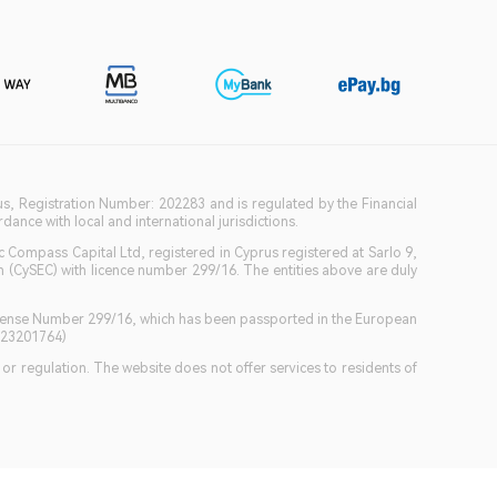
ius, Registration Number: 202283 and is regulated by the Financial
ance with local and international jurisdictions.
c Compass Capital Ltd, registered in Cyprus registered at Sarlo 9,
(CySEC) with licence number 299/16. The entities above are duly
icense Number 299/16, which has been passported in the European
GB23201764)
w or regulation. The website does not offer services to residents of