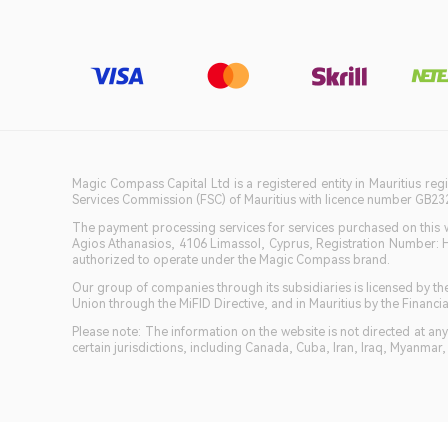
Magic Compass Capital Ltd is a registered entity in Mauritius reg
Services Commission (FSC) of Mauritius with licence number GB23201
The payment processing services for services purchased on this we
Agios Athanasios, 4106 Limassol, Cyprus, Registration Number: 
authorized to operate under the Magic Compass brand.
Our group of companies through its subsidiaries is licensed by
Union through the MiFID Directive, and in Mauritius by the Fina
Please note: The information on the website is not directed at any 
certain jurisdictions, including Canada, Cuba, Iran, Iraq, Myanmar