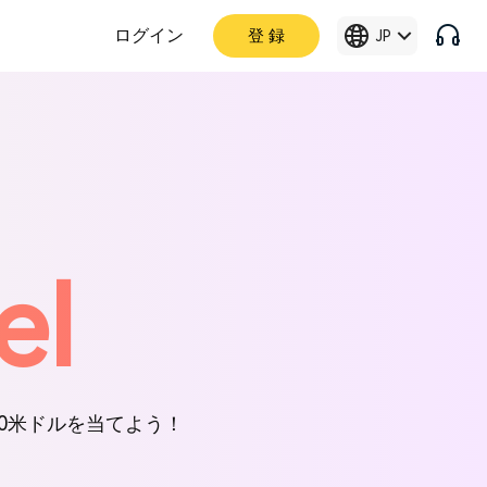
ログイン
登 録
JP
el
0米ドルを当てよう！