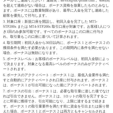
メールでご連絡ください！ 連絡先：service@mc-prime.com 。48時間
を超えて連絡がない場合は、ボーナス資格を放棄したものとみなし
ます。ボーナスには数量制限があり、最早に入金を完了し連絡した
顧客を優先して付与します。
3. 対象口座：新規口座を開設し、初回入金を完了した MT5-
STP200x または MT4-STP200x 取引口座が対象です。お客様1人につ
き1回のみ参加可能です。すべてのボーナスはこの口座に付与さ
れ、取引量もこの口座に基づいて計算されます。
4. 取引期間：初回入金から30日以内に、ボーナス 1 とボーナス 2 の
獲得条件を満たす必要があります。この期間内に条件を満たせない
場合、ボーナスは無効になります。
5. ボーナスレベル：お客様のボーナスレベルは、初回入金額によっ
て決まります。対象となる最高レベルのボーナスのみがアクティベ
ートされます。
6. ボーナスのアクティベート：ボーナス 1 は、最低入金要件を満た
すと自動的にアクティベートされ口座に付与されます。ボーナス 2
は、ボーナス 1 が引出可能になった後にアクティベートされます。
7. ボーナスの引出：ボーナス 1 は、必要な取引量に達した後でなけ
れば引出できません。ボーナス 2 は、1ロットの取引を完了するご
とに即座に獲得でき、引出可能になり、上限に達するまで続きま
す。ボーナス 1 の取引量要件を満たす前に資金を引出または振り替
えた場合、ボーナス 1 とボーナス 2 は両方ともキャンセルされま