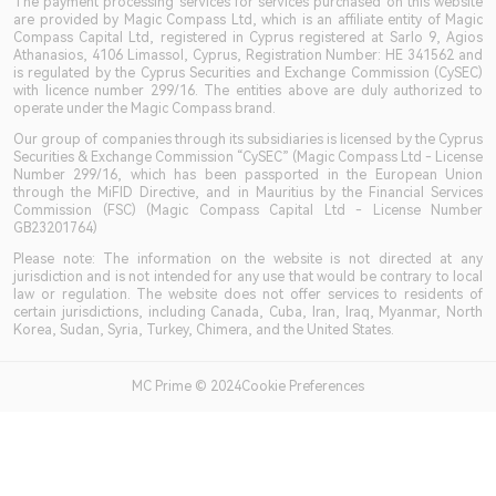
The payment processing services for services purchased on this website
are provided by Magic Compass Ltd, which is an affiliate entity of Magic
Compass Capital Ltd, registered in Cyprus registered at Sarlo 9, Agios
Athanasios, 4106 Limassol, Cyprus, Registration Number: HE 341562 and
is regulated by the Cyprus Securities and Exchange Commission (CySEC)
with licence number 299/16. The entities above are duly authorized to
operate under the Magic Compass brand.
Our group of companies through its subsidiaries is licensed by the Cyprus
Securities & Exchange Commission “CySEC” (Magic Compass Ltd - License
Number 299/16, which has been passported in the European Union
through the MiFID Directive, and in Mauritius by the Financial Services
Commission (FSC) (Magic Compass Capital Ltd - License Number
GB23201764)
Please note: The information on the website is not directed at any
jurisdiction and is not intended for any use that would be contrary to local
law or regulation. The website does not offer services to residents of
certain jurisdictions, including Canada, Cuba, Iran, Iraq, Myanmar, North
Korea, Sudan, Syria, Turkey, Chimera, and the United States.
MC Prime © 2024Cookie Preferences