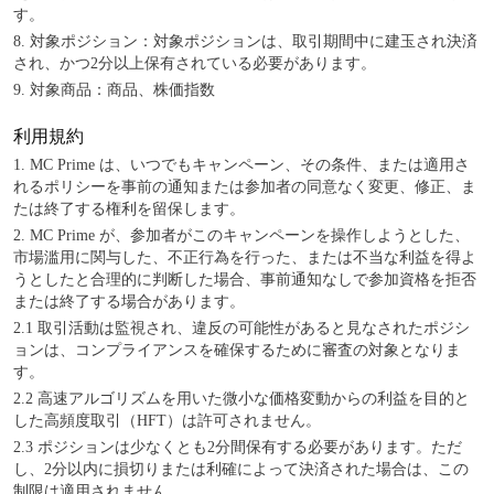
す。
8. 対象ポジション：対象ポジションは、取引期間中に建玉され決済
され、かつ2分以上保有されている必要があります。
9. 対象商品：商品、株価指数
利用規約
1. MC Prime は、いつでもキャンペーン、その条件、または適用さ
れるポリシーを事前の通知または参加者の同意なく変更、修正、ま
たは終了する権利を留保します。
2. MC Prime が、参加者がこのキャンペーンを操作しようとした、
市場滥用に関与した、不正行為を行った、または不当な利益を得よ
うとしたと合理的に判断した場合、事前通知なしで参加資格を拒否
または終了する場合があります。
2.1
取引活動は監視され、違反の可能性があると見なされたポジシ
ョンは、コンプライアンスを確保するために審査の対象となりま
す。
2.2
高速アルゴリズムを用いた微小な価格変動からの利益を目的と
した高頻度取引（HFT）は許可されません。
2.3
ポジションは少なくとも2分間保有する必要があります。ただ
し、2分以内に損切りまたは利確によって決済された場合は、この
制限は適用されません。