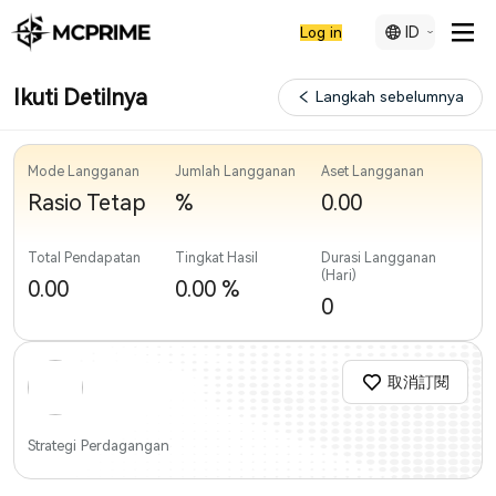
ID
Log in
Ikuti Detilnya
Langkah sebelumnya
Mode Langganan
Jumlah Langganan
Aset Langganan
Rasio Tetap
%
0.00
Total Pendapatan
Tingkat Hasil
Durasi Langganan
(Hari)
0.00
0.00
%
0
取消訂閱
Strategi Perdagangan