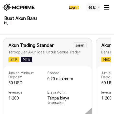
ID
Log in
Buat Akun Baru
Hi,
Akun Trading Standar
Akun 
saran
Terpopuler! Akun Ideal untuk Semua Trader
STP
MT5
NEO
Jumlah Minimum
Spread
Jumlah
Deposit
Deposi
0.20 minimum
50 USD
50 US
leverage
Biaya Admn
leverag
1:200
Tanpa biaya
1:200
transaksi