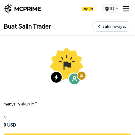
ID
Log in
Buat Salin Trader
salin riwayat
menyalin akun MT
0
USD