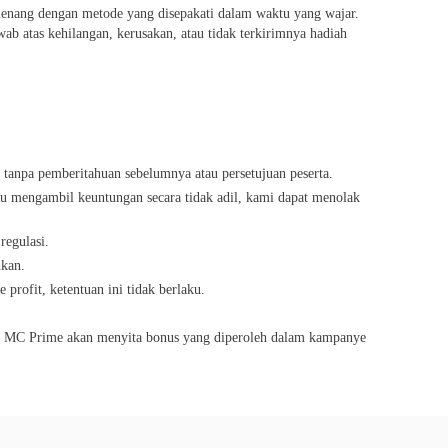
emenang dengan metode yang disepakati dalam waktu yang wajar.
wab atas kehilangan, kerusakan, atau tidak terkirimnya hadiah
 tanpa pemberitahuan sebelumnya atau persetujuan peserta.
u mengambil keuntungan secara tidak adil, kami dapat menolak
regulasi.
nkan.
 profit, ketentuan ini tidak berlaku.
us, MC Prime akan menyita bonus yang diperoleh dalam kampanye