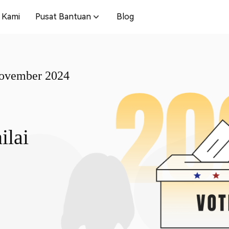
 Kami
Pusat Bantuan
Blog
November 2024
ilai