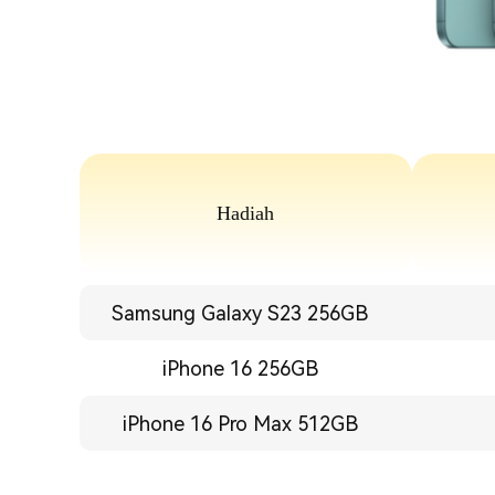
Hadiah
Samsung Galaxy S23 256GB
iPhone 16 256GB
iPhone 16 Pro Max 512GB