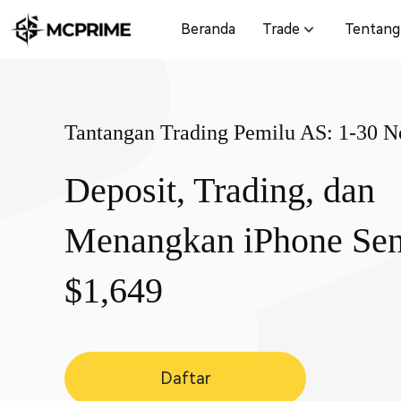
Beranda
Trade
Tentang
Tantangan Trading Pemilu AS: 1-30 
Deposit, Trading, dan
Menangkan iPhone Sen
$1,649
Daftar