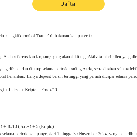
Daftar
erlu mengklik tombol 'Daftar' di halaman kampanye ini.
ng Anda referensikan langsung yang akan dihitung. Aktivitas dari klien yang d
ang dibuka dan ditutup selama periode trading Anda, serta ditahan selama lebi
otal Penarikan. Hanya deposit bersih tertinggi yang pernah dicapai selama peri
i + Indeks + Kripto + Forex/10..
) + 10/10 (Forex) + 5 (Kripto).
ng selama periode kampanye, dari 1 hingga 30 November 2024, yang akan dihit