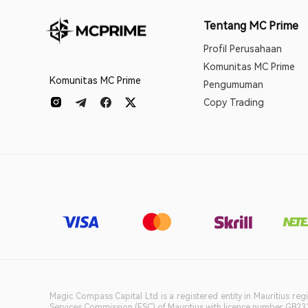
Tentang MC Prime
Profil Perusahaan
Komunitas MC Prime
Komunitas MC Prime
Pengumuman
Copy Trading
Magic Compass Capital Ltd is a registered entity in Mauritius reg
Services Commission (FSC) of Mauritius with licence number GB23201