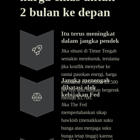
2 bulan ke depan
Itu terus meningkat
dalam jangka pendek
Jika situasi di Timur Tengah
semakin memburuk, terutama
jika konflik menyebar ke
rantai pasokan energi, harga
Jangka menengah
emas bisa menembus $3.500
dibatasi oleh
per ons atau bahkan bergerak
kebijakan Fed
menuju $3.700.
Jika The Fed
mempertahankan sikap
hawkish (menaikkan suku
bunga atau menjaga suku
bunga tetap tinggi) karena