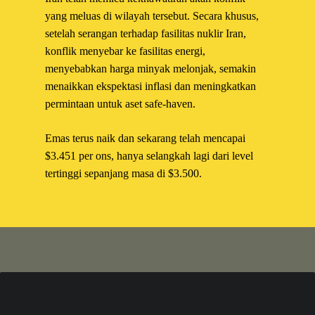
yang meluas di wilayah tersebut. Secara khusus,
setelah serangan terhadap fasilitas nuklir Iran,
konflik menyebar ke fasilitas energi,
menyebabkan harga minyak melonjak, semakin
menaikkan ekspektasi inflasi dan meningkatkan
permintaan untuk aset safe-haven.
Emas terus naik dan sekarang telah mencapai
$3.451 per ons, hanya selangkah lagi dari level
tertinggi sepanjang masa di $3.500.