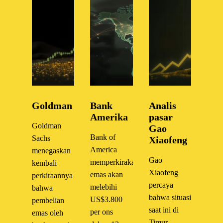
Goldman
Bank
Analis
Amerika
pasar
Goldman
Gao
Bank of
Sachs
Xiaofeng
America
menegaskan
Gao
memperkirakan
kembali
Xiaofeng
emas akan
perkiraannya
percaya
melebihi
bahwa
bahwa situasi
US$3.800
pembelian
saat ini di
per ons
emas oleh
Timur