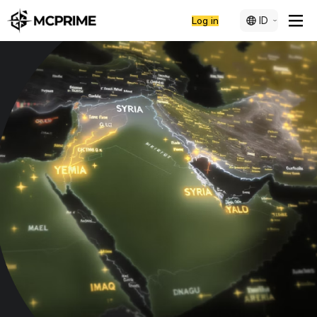
ID
Log in
Analisis Harga Emas:
Ketegangan di Timur
Tengah mendorong
permintaan safe-
haven
Pada Juni 2025, ketika ketegangan meningkat di Timur
Tengah, harga emas mencapai $3.451 per ons, mendekati
level tertinggi sepanjang masa di $3.500.