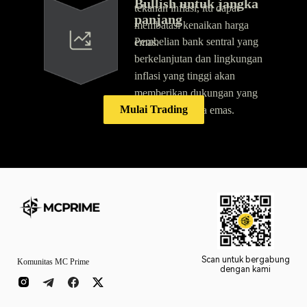
Bullish untuk jangka
tekanan inflasi, itu dapat
panjang
membatasi kenaikan harga
Pembelian bank sentral yang
emas.
berkelanjutan dan lingkungan
inflasi yang tinggi akan
memberikan dukungan yang
Mulai Trading
kuat untuk harga emas.
Scan untuk bergabung
Komunitas MC Prime
dengan kami