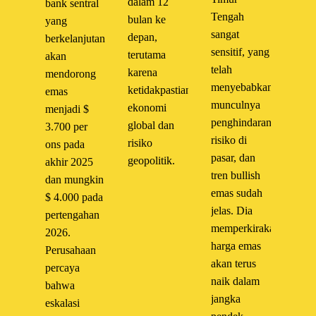
dalam 12
bank sentral
Tengah
bulan ke
yang
sangat
depan,
berkelanjutan
sensitif, yang
terutama
akan
telah
karena
mendorong
menyebabkan
ketidakpastian
emas
munculnya
ekonomi
menjadi $
penghindaran
global dan
3.700 per
risiko di
risiko
ons pada
pasar, dan
geopolitik.
akhir 2025
tren bullish
dan mungkin
emas sudah
$ 4.000 pada
jelas. Dia
pertengahan
memperkirakan
2026.
harga emas
Perusahaan
akan terus
percaya
naik dalam
bahwa
jangka
eskalasi