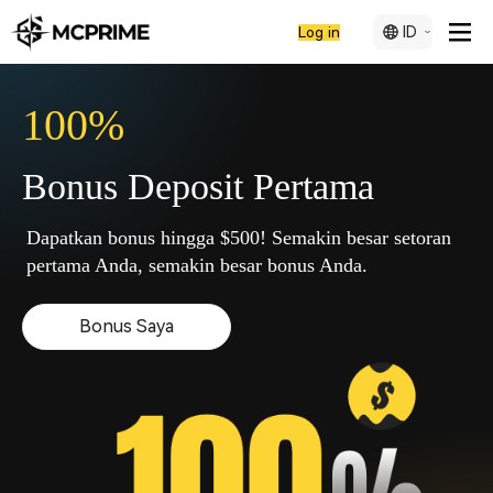
ID
Log in
100%
Bonus Deposit Pertama
Dapatkan bonus hingga $500! Semakin besar setoran
pertama Anda, semakin besar bonus Anda.
Bonus Saya