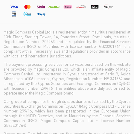
Magic Compass Capital Ltd is a registered entity in Mauritius registered at
10th Floor, Sterling Tower, 14, Poudriere Street, Port-Louis, Mauritius,
Registration Number: 202283 and is regulated by the Financial Services
Commission (FSC) of Mauritius with licence number GB23201764. It is
compliant with all necessary laws and regulations provided in accordance
with local and international jurisdictions.
The payment processing services for services purchased on this website
are provided by Magic Compass Ltd, which is an affiliate entity of Magic
Compass Capital Ltd, registered in Cyprus registered at Sarlo 9, Agios
Athanasios, 4106 Limassol, Cyprus, Registration Number: HE 341562 and
is regulated by the Cyprus Securities and Exchange Commission (CySEC)
with licence number 299/16. The entities above are duly authorized to
operate under the Magic Compass brand.
Our group of companies through its subsidiaries is licensed by the Cyprus
Securities & Exchange Commission “CySEC” (Magic Compass Ltd - License
Number 299/16, which has been passported in the European Union
through the MiFID Directive, and in Mauritius by the Financial Services
Commission (FSC) (Magic Compass Capital Ltd - License Number
GB23201764)