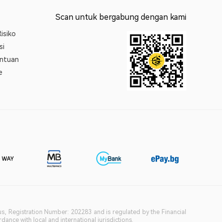
Scan untuk bergabung dengan kami
isiko
si
entuan
e
ius, Registration Number: 202283 and is regulated by the Financial
ance with local and international jurisdictions.