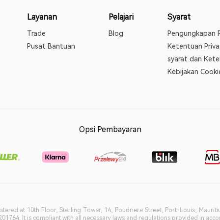
Layanan
Pelajari
Syarat
Trade
Blog
Pengungkapan R
Pusat Bantuan
Ketentuan Priva
syarat dan Ket
Kebijakan Cooki
Opsi Pembayaran
istered at 10th Floor, Sterling Tower, 14, Poudriere Street, Port-Louis, Maurit
764. It is compliant with all necessary laws and regulations provided in accord