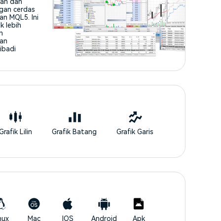
an dan
ngan cerdas
an MQL5. Ini
k lebih
n
an
ibadi
Grafik Lilin
Grafik Batang
Grafik Garis
nux
Mac
IOS
Android
Apk