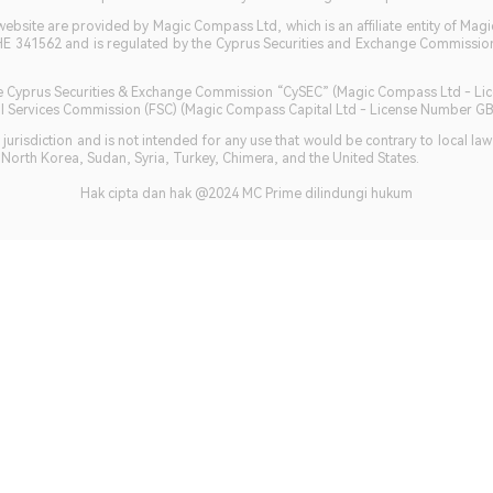
bsite are provided by Magic Compass Ltd, which is an affiliate entity of Magi
HE 341562 and is regulated by the Cyprus Securities and Exchange Commission 
 the Cyprus Securities & Exchange Commission “CySEC” (Magic Compass Ltd - L
ncial Services Commission (FSC) (Magic Compass Capital Ltd - License Number 
jurisdiction and is not intended for any use that would be contrary to local la
, North Korea, Sudan, Syria, Turkey, Chimera, and the United States.
Hak cipta dan hak @2024 MC Prime dilindungi hukum​