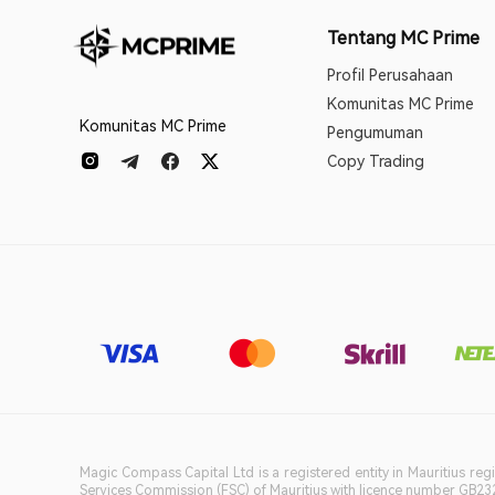
Tentang MC Prime
Profil Perusahaan
Komunitas MC Prime
Komunitas MC Prime
Pengumuman
Copy Trading
Magic Compass Capital Ltd is a registered entity in Mauritius reg
Services Commission (FSC) of Mauritius with licence number GB23201