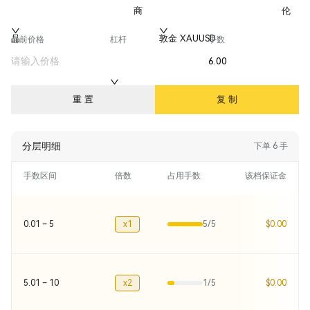
商
伦
品
敦金 XAUUSD
当前价格
杠杆
手数
200x
重 置
复 制
分层明细
下单
6
手
手数区间
倍数
占用手数
该档保证金
0.01 – 5
x1
5/5
$0.00
5.01 – 10
x2
1/5
$0.00