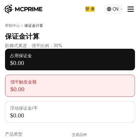
登 录
CN
帮助中心
保证金计算
保证金计算
阶梯式累进 · 强平比例
：
30%
占用保证金
$0.00
强平触发金额
$0.00
浮动保证金/手
$0.00
产品类型
交易品种