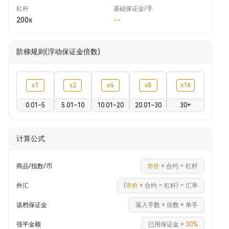
杠杆
基础保证金/手
200x
--
阶梯规则(浮动保证金倍数)
x1
x2
x4
x8
x16
0.01–5
5.01–10
10.01–20
20.01–30
30+
计算公式
商品/指数/币
市价
×
合约
÷
杠杆
外汇
(
市价
×
合约
÷
杠杆
) ÷
汇率
该档保证金
落入手数 × 倍数 × 单手
强平金额
已用保证金
×
30%