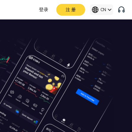
登录
注 册
CN