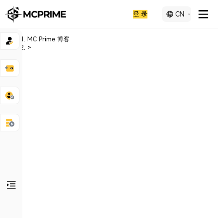
登 录
CN
MC Prime 博客
>