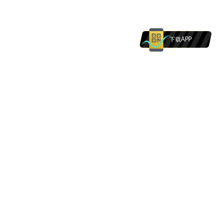
下载APP
本网站提供的产品与服务不适用于居民。本网站上
的任何内容均不得解释为对任何个人的邀请。
我知道了
取消