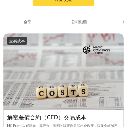
全部
公司動態
市
交易成本
解密差價合約（CFD）交易成本
MC Prime以低點差、零佣金、透明的隔夜利息和出金政策，以及免帳號不