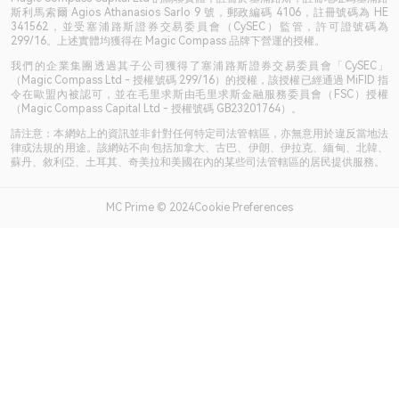
斯利馬索爾 Agios Athanasios Sarlo 9 號，郵政編碼 4106，註冊號碼為 HE
341562，並受塞浦路斯證券交易委員會（CySEC）監管，許可證號碼為
299/16。上述實體均獲得在 Magic Compass 品牌下營運的授權。
我們的企業集團透過其子公司獲得了塞浦路斯證券交易委員會「CySEC」
（Magic Compass Ltd - 授權號碼 299/16）的授權，該授權已經通過 MiFID 指
令在歐盟內被認可，並在毛里求斯由毛里求斯金融服務委員會（FSC）授權
（Magic Compass Capital Ltd - 授權號碼 GB23201764）。
請注意：本網站上的資訊並非針對任何特定司法管轄區，亦無意用於違反當地法
律或法規的用途。該網站不向包括加拿大、古巴、伊朗、伊拉克、緬甸、北韓、
蘇丹、敘利亞、土耳其、奇美拉和美國在內的某些司法管轄區的居民提供服務。
MC Prime © 2024Cookie Preferences