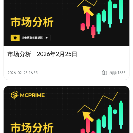
市场分析 - 2026年2月25日
阅读
2026-02-25 16:33
1635