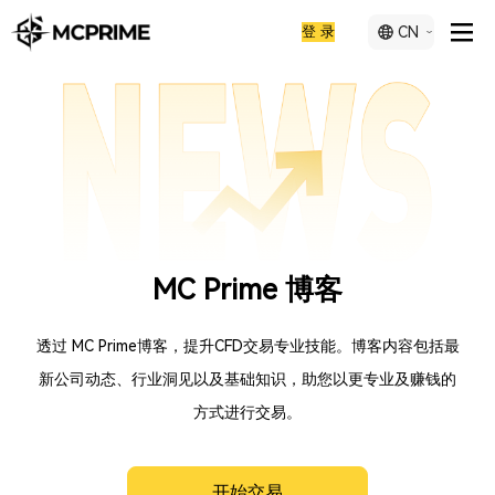
登 录
CN
MC Prime 博客
透过 MC Prime博客，提升CFD交易专业技能。博客内容包括最
新公司动态、行业洞见以及基础知识，助您以更专业及赚钱的
方式进行交易。
开始交易