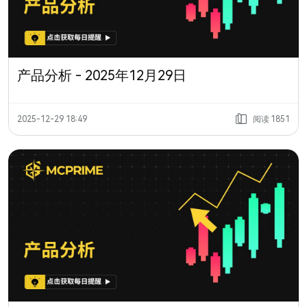
产品分析 - 2025年12月29日
阅读
2025-12-29 18:49
1851