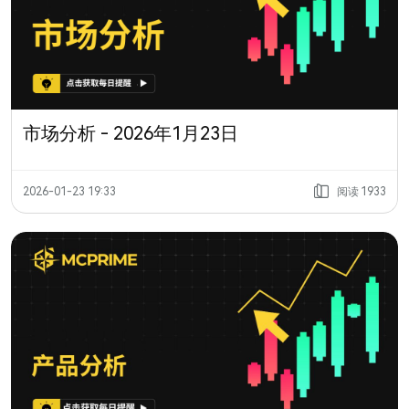
市场分析 - 2026年1月23日
阅读
2026-01-23 19:33
1933