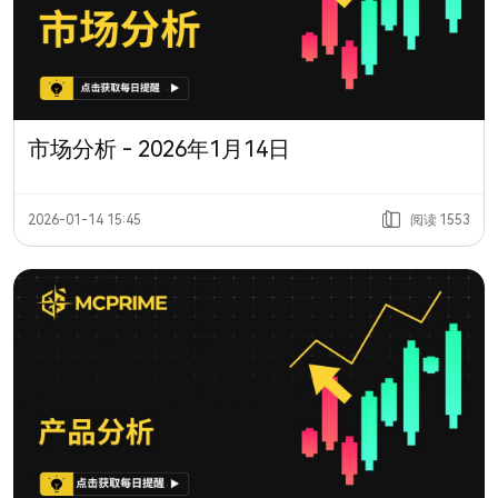
市场分析 - 2026年1月14日
阅读
2026-01-14 15:45
1553