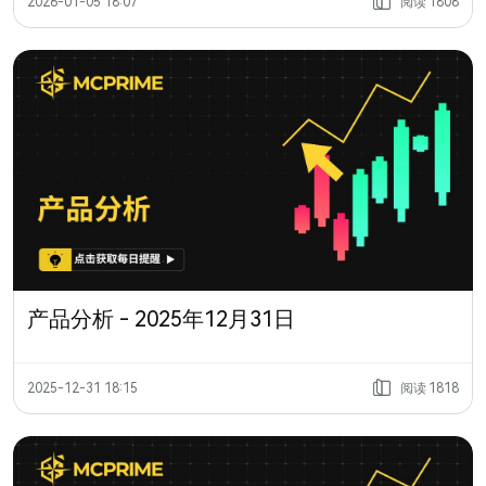
阅读
2026-01-05 18:07
1808
产品分析 - 2025年12月31日
阅读
2025-12-31 18:15
1818