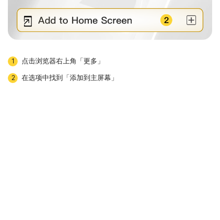
点击浏览器右上角「更多」
1
在选项中找到「添加到主屏幕」
2
下载APP
MC Prime關於陣亡將士紀念日交易時間調整的通知
MC Prime 关于美国原油及英国原油产品杠杆调整通知
MC Prime 关于香港回归纪念日及美国独立纪念日假期交易时间调整通知
【MC Prime 美国六月节&中国端午节假期休市公告】
MC Prime｜动态杠杆调整公告
香港佛诞节&英国春季末银行假期交易时间调整通知
MC Prime 关于五一劳动假期休市公告
MC Prime 关于美国复活节及中国清明节假期交易时间调整通知
MC Prime 2026年美国夏令时调整及交易安排通知
MC Prime | 中国春节及美国总统日交易时间调整公告
【MC Prime】点差及过夜利率将进行动态调整
MC Prime | 数字货币产品下架与新增上线公告