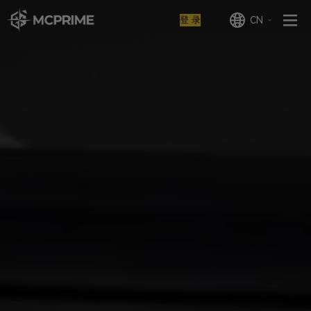
登 录
CN